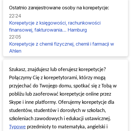
Ostatnio zarejestrowane osoby na korepetycje:
22:24
Korepetycje z księgowości, rachunkowości
finansowej, fakturowania… Hamburg
22:05
Korepetycje z chemii fizycznej, chemii i farmacji w
Ahlen
08.06.26
Korepetycje z zarządzania i kontroli biznesu, KS…
Szukasz, znajdujesz lub oferujesz korepetycje?
Kolonia
Połączymy Cię z korepetytorami, którzy mogą
08.05.26
Korepetycje z zakresu administracji biznesowej,
przyjechać do Twojego domu, spotkać się z Tobą w
studiów biznesowych, ekonomii biznesowej…
pobliżu lub zaoferować korepetycje online przez
Monachium
Skype i inne platformy. Oferujemy korepetycje dla
08.04.26
studentów, studentów i dorosłych w szkołach,
Korepetycje z języka niemieckiego, gramatyka
szkoleniach zawodowych i edukacji ustawicznej.
niemiecka, przypadki, przypadki gramatyczne… Graz
Typowe
przedmioty to matematyka, angielski i
08.04.26