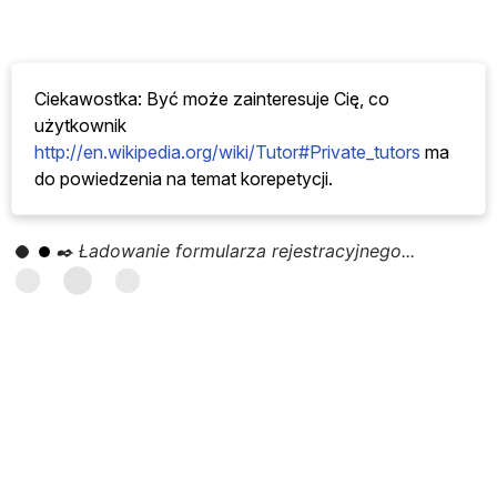
Korepetycje z zakresu handlu zagranicznego,
procesów biznesowych, ekonomii… Frankenthal
26.07.2026
Korepetycje, szkolenia z zakresu aplikacji o pracę,
Ciekawostka: Być może zainteresuje Cię, co
kontroling, zarządzanie projektami… Landshut
(A)
użytkownik
26.07.2026
http://en.wikipedia.org/wiki/Tutor#Private_tutors
ma
Korepetycje z języka niemieckiego jako języka
do powiedzenia na temat korepetycji.
obcego w Berlinie
26.07.2026
Korepetycje z języka niemieckiego jako języka
✒️ Ładowanie formularza rejestracyjnego...
obcego, Język niemiecki jako język obcy, Język
niemiecki, Chemia… Eschweiler
(A)
26.07.2026
Korepetycje z matematyki, księgowości, administracji
biznesowej i ekonomii… Troisdorf
26.07.2026
Korepetycje z geometrii, gramatyki, gramatyki
niemieckiej, … Bad Bramstedt
(A)
25.07.2026