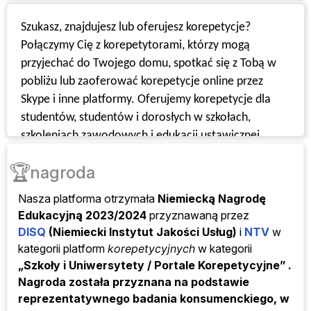
Szukasz, znajdujesz lub oferujesz korepetycje?
Połączymy Cię z korepetytorami, którzy mogą
przyjechać do Twojego domu, spotkać się z Tobą w
pobliżu lub zaoferować korepetycje online przez
Skype i inne platformy. Oferujemy korepetycje dla
studentów, studentów i dorosłych w szkołach,
szkoleniach zawodowych i edukacji ustawicznej.
Typowe
przedmioty to matematyka, angielski i
🏆
nagroda
chemia, ale możemy również szybko zorganizować
korepetycje z rachunkowości, księgowości i
Nasza platforma otrzymała
Niemiecką Nagrodę
informatyki.
Edukacyjną 2023/2024
przyznawaną
przez
Rejestracja
jest bezpłatna!
DISQ
(Niemiecki Instytut Jakości Usług)
i
NTV
w
kategorii
platform
korepetycyjnych
w kategorii
„Szkoły i Uniwersytety / Portale Korepetycyjne” .
Nagroda została przyznana na podstawie
reprezentatywnego badania konsumenckiego, w