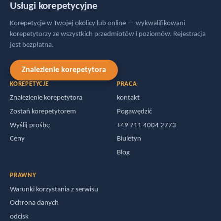
Usługi korepetycyjne
angielska, angielski, En… Kronberg im Taunus
(Austria)
Korepetycje w Twojej okolicy lub online — wykwalifikowani
20.07.2026
korepetytorzy ze wszystkich przedmiotów i poziomów. Rejestracja
jest bezpłatna.
Korepetycje z matematyki, konstrukcji stalowych,
konstrukcji drewnianych, statystyki… Deutsch-
Wagram
(A)
Znalezienie korepetytora
20.07.2026
KOREPETYCJE
PRACA
Korepetycje z rachunkowości, zarządzania i
Znalezienie korepetytora
kontakt
ekonomii… Monachium
Zostań korepetytorem
Pogawędzić
19.07.2026
Wyślij prośbę
+49 711 4004 2773
Korepetycje z informatyki, IT, zarządzania systemami
Ceny
Biuletyn
IT, studiów biznesowych… Dieburg
19.07.2026
Blog
Korepetycje z Archicada, CAD, BIM Njivice
19.07.2026
PRAWNY
Korepetycje z języka angielskiego biznesowego,
Warunki korzystania z serwisu
angielskiego i niemieckiego dla A… Hanoweru
(A)
Ochrona danych
18.07.2026
odcisk