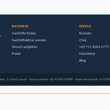
NACHHILFE
SERVICE
Nachhilfe finden
Kontakt
r
Nachhilfelehrer werden
Chat
Gesuch aufgeben
+49 711 4004 2773
Preise
Newsletter
Blog
haber: D.-David Lepold · Steuernummer: DE-95284/30489 · Unternehmenssitz: D-70180