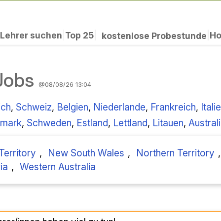
Lehrer suchen
|
Top 25
|
Ho
|
kostenlose Probestunde
-Jobs
@08/08/26 13:04
ich
,
Schweiz
,
Belgien
,
Niederlande
,
Frankreich
,
Itali
mark
,
Schweden
,
Estland
,
Lettland
,
Litauen
,
Austral
Territory
,
New South Wales
,
Northern Territory
ia
,
Western Australia