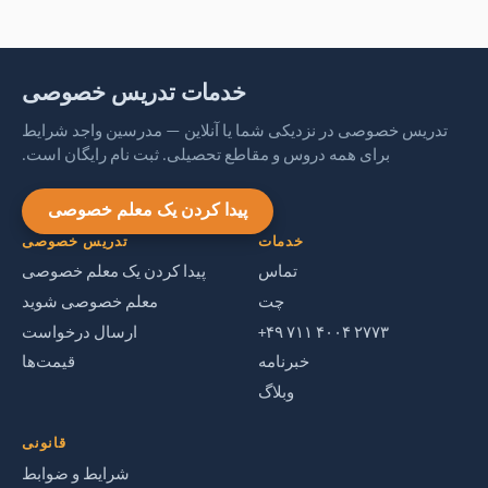
نوتروپیک‌ها، تقویت تمرکز: چگونه می‌توانند به موفقیت
یادگیری شما کمک کنند
۳ تکنیک تنفس که می‌تواند موفقیت یادگیری شما را بهبود
خدمات تدریس خصوصی
بخشد
تدریس خصوصی در نزدیکی شما یا آنلاین — مدرسین واجد شرایط
برای همه دروس و مقاطع تحصیلی. ثبت نام رایگان است.
تدریس خصوصی در رشته کامپیوتر
پیدا کردن یک معلم خصوصی
۵ دلیل که چرا تدریس خصوصی می‌تواند شما را میلیونر
خدمات
تدریس خصوصی
کند
تماس
پیدا کردن یک معلم خصوصی
چت
معلم خصوصی شوید
سوالاتی برای معلمان آینده
‎+۴۹ ۷۱۱ ۴۰۰۴ ۲۷۷۳‎
ارسال درخواست
خبرنامه
قیمت‌ها
تدریس خصوصی زمان حال کامل استمراری
وبلاگ
چیزی فراتر از یادگیری زبان انگلیسی.
قانونی
شرایط و ضوابط
آموزش رایگان از طریق کوپن‌های آموزشی