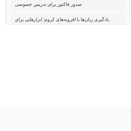
صدور فاکتور برای تدریس خصوصی
یادگیری زبان‌ها با افزونه‌های کروم: ابزارهایی برای
استفاده‌ی مطالعه‌محور و آموزش خصوصی بیشتر
کولین - ویتامین برای اعصاب
متابولیسم قهوه، آسم و گریپ فروت خوشمزه
تدریس خصوصی مدیریت اطلاعات
استخراج DNA انسان از محیط زیست
عادت‌های اتمی در تدریس خصوصی
تدریس خصوصی با باد موافق