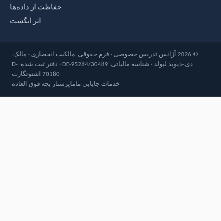
حفاظت از داده‌ها
چرا بازنشستگان تدریس خصوصی می‌کنند؟
اثر انگشت
© 2026 آژانس تدریس خصوصی · فرم حقوقی: مالکیت انحصاری · مالک:
دی.-دیوید لپولد · شناسه مالیاتی: DE-95284/30489 · دفتر ثبت شده: D-
70180 اشتوتگارت
خدمات جایابی ماما
پرستار بچه فوق العاده