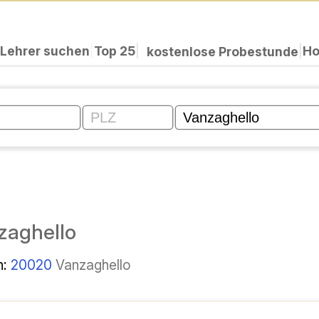
Lehrer suchen
|
Top 25
|
Ho
|
kostenlose Probestunde
zaghello
n:
20020
Vanzaghello