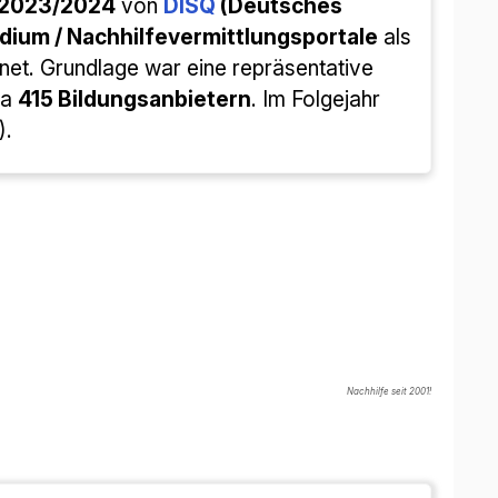
-2023/2024
von
DISQ
(Deutsches
dium / Nachhilfevermittlungsportale
als
et. Grundlage war eine repräsentative
wa
415 Bildungsanbietern
. Im Folgejahr
).
Nachhilfe seit 2001!