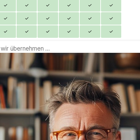
✓
✓
✓
✓
✓
✓
✓
✓
✓
✓
✓
✓
✓
✓
✓
✓
✓
✓
wir übernehmen ...