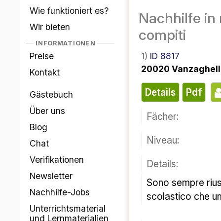
Wie funktioniert es?
Nachhilfe in 
Wir bieten
compiti
INFORMATIONEN
Preise
1)
ID 8817
20020 Vanzaghel
Kontakt
Details
pdf
Gästebuch
Über uns
Fächer:
Blog
Niveau:
Chat
Verifikationen
Details:
Newsletter
Sono sempre riuscita ad instaurare un buon rapporto con i miei alunni, ottenendo ottimi risultati sia sul piano 
Nachhilfe-Jobs
scolastico che u
Unterrichtsmaterial
und Lernmaterialien