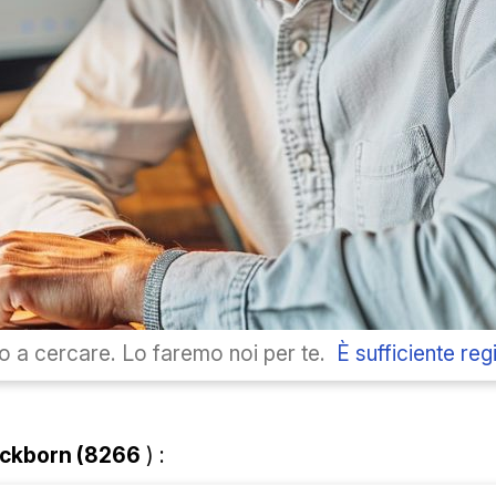
 a cercare. Lo faremo noi per te.
È sufficiente regi
eckborn
(8266
) :