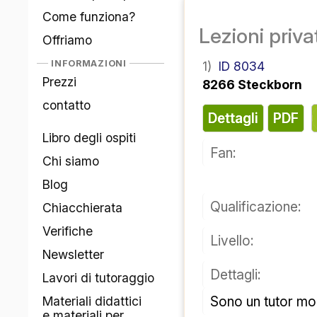
Come funziona?
Lezioni priva
Offriamo
INFORMAZIONI
1)
ID 8034
Prezzi
8266 Steckborn
contatto
Dettagli
PDF
Libro degli ospiti
Fan:
Chi siamo
Blog
Qualificazione:
Chiacchierata
Verifiche
Livello:
Newsletter
Dettagli:
Lavori di tutoraggio
Sono un 
tutor mo
Materiali didattici
e materiali per