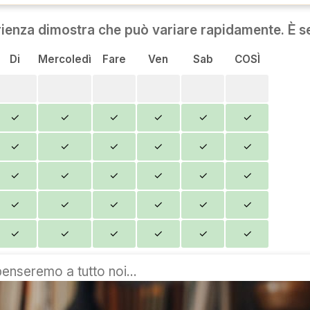
rienza dimostra che può variare rapidamente. È se
Di
Mercoledì
Fare
Ven
Sab
COSÌ
✓
✓
✓
✓
✓
✓
✓
✓
✓
✓
✓
✓
✓
✓
✓
✓
✓
✓
✓
✓
✓
✓
✓
✓
✓
✓
✓
✓
✓
✓
penseremo a tutto noi...