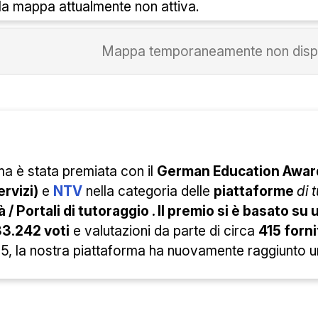
lla mappa attualmente non attiva.
Mappa temporaneamente non dispo
ma è stata
premiata con il
German Education Awa
ervizi)
e
NTV
nella categoria
delle
piattaforme
di 
 / Portali di tutoraggio . Il premio si è basato s
33.242 voti
e valutazioni da parte di circa
415 forni
, la nostra piattaforma ha nuovamente raggiunto un