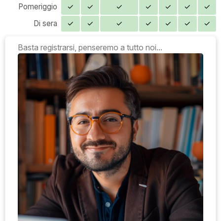
Pomeriggio
✓
✓
✓
✓
✓
✓
✓
Di sera
✓
✓
✓
✓
✓
✓
✓
Basta registrarsi, penseremo a tutto noi...