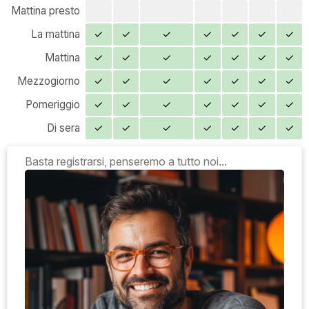
Mattina presto
La mattina
✓
✓
✓
✓
✓
✓
✓
Mattina
✓
✓
✓
✓
✓
✓
✓
Mezzogiorno
✓
✓
✓
✓
✓
✓
✓
Pomeriggio
✓
✓
✓
✓
✓
✓
✓
Di sera
✓
✓
✓
✓
✓
✓
✓
Basta registrarsi, penseremo a tutto noi...