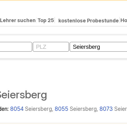
|
Cerchiamo insegnanti
|
Top 25
Lezione di prova
vate a Seiersberg
i:
8054
Seiersberg,
8055
Seiersberg,
8073
Seiersb