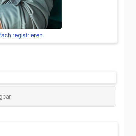
strarsi.
nibile