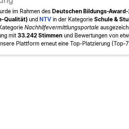
ma è stata
premiata con il
German Education Awa
ervizi)
e
NTV
nella categoria
delle
piattaforme
di 
à / Portali di tutoraggio . Questo premio si basa
33.242 voti
e valutazioni da parte di circa
415 forni
, la nostra piattaforma ha nuovamente raggiunto una 