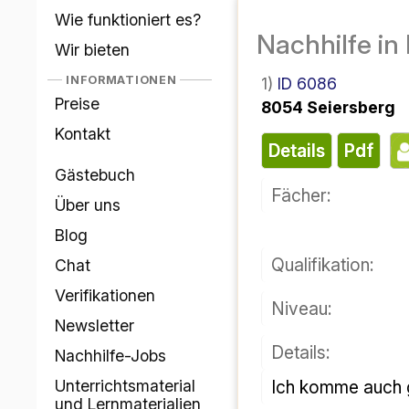
Come funziona?
Insegnament
Offriamo
INFORMAZIONI
1)
ID 6086
Prezzi
8054 Seiersberg
contatto
Dettagli
PDF
Libro degli ospiti
Fan:
Chi siamo
Blog
Qualificazione:
Chiacchierata
Verifiche
Livello:
Newsletter
Dettagli:
Lavori di tutoraggio
Sarei felice di v
Materiali didattici
e materiali per