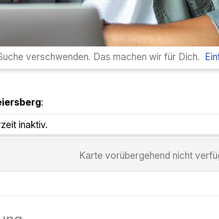
 a cercare. Lo faremo noi per te.
È sufficiente regi
ersberg
(8073
) :
lla mappa attualmente non attiva.
Mappa temporaneamente non dispo