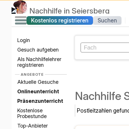
Lezioni private
a
Seiersberg
Cercare
Registrati gratuitamente
Login
Invia una richiesta
Registrati come
tutor
OFFERTE
Richieste attuali
Lezioni online
Lezioni pri
Corsi in presenza
Codici postali trovat
Lezione di prova
gratuita
Fornitori principali