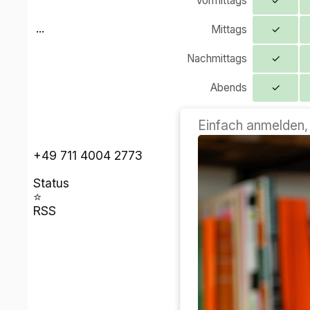
Lezioni online
La mattina
✓
Mattina
✓
...
Mezzogiorno
✓
Pomeriggio
✓
Di sera
✓
Basta registrarsi, 
+49 711 4004 2773
stato
⭐
RSS