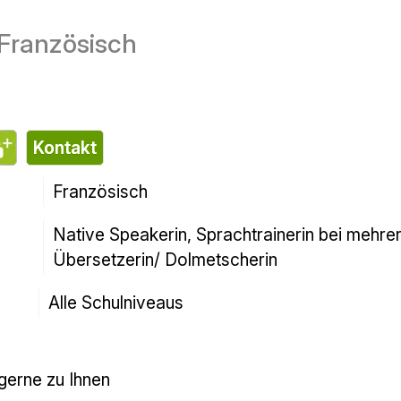
o di francese
contatto
francese
Madrelingua, docente di lingue presso diversi is
Traduttore/interprete.
Tutti i livelli scolastici
enire anche da voi.