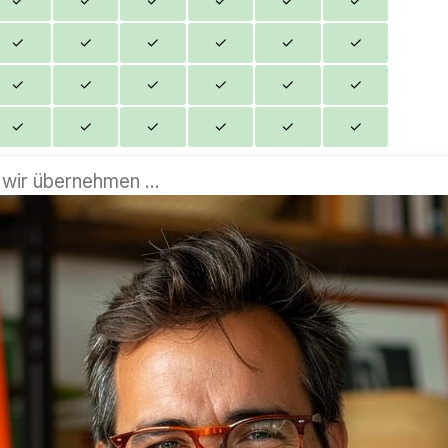
✓
✓
✓
✓
✓
✓
✓
✓
✓
✓
✓
✓
✓
✓
✓
✓
✓
✓
✓
✓
✓
✓
✓
✓
✓
✓
✓
✓
✓
✓
penseremo a tutto noi...