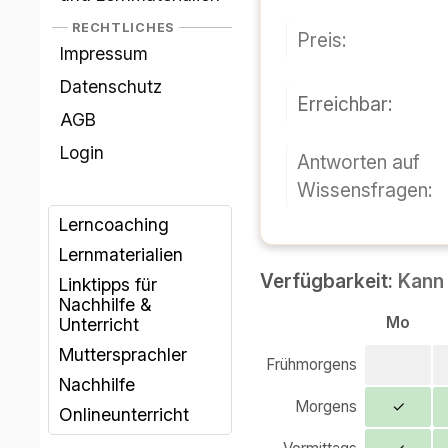
l'apprendimento
LEGAL
Prezzo:
impronta
Protezione dei dati
Raggiungibile:
Termini e Condizioni
Login
Risposte a
domande basate
Coaching per
sulla conoscenza
l'apprendimento
Materiali didattici
Link consigliati per
Disponibilità:
L'espe
ripetizioni e lezioni
private.
Lun
parlanti nativi
Mattina presto
Lezioni private