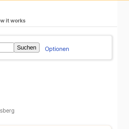
|
Come funziona
gratuita
Opzioni
erg