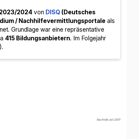
rd 2023/2024
da
DISQ
(Istituto tedesco
tutoraggio
all'interno della categoria
 su un sondaggio rappresentativo tra i
tori di servizi educativi
. L'anno
posizione di vertice (tra i primi 7).
Lezioni private dal 2001!