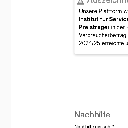
🏆
premio
La nostra piattafor
per la qualità dei s
Scuole e universit
consumatori con
successivo, 2024/25