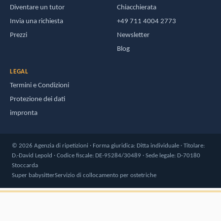
Diventare un tutor
Chiacchierata
Invia una richiesta
+49 711 4004 2773
Prezzi
Newsletter
Blog
LEGAL
Termini e Condizioni
Protezione dei dati
impronta
© 2026 Agenzia di ripetizioni · Forma giuridica: Ditta individuale · Titolare:
D.-David Lepold · Codice fiscale: DE-95284/30489 · Sede legale: D-70180
Stoccarda
Super babysitter
Servizio di collocamento per ostetriche
4