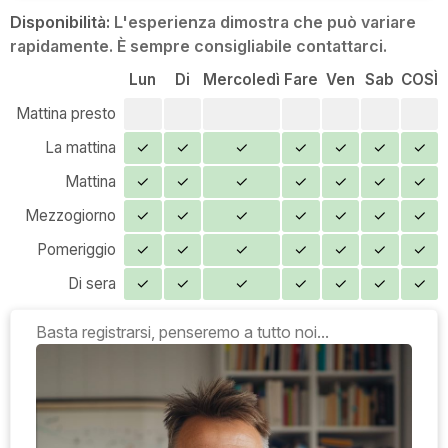
Disponibilità:
L'esperienza dimostra che può variare
rapidamente. È sempre consigliabile contattarci.
Lun
Di
Mercoledì
Fare
Ven
Sab
COSÌ
Mattina presto
La mattina
✓
✓
✓
✓
✓
✓
✓
Mattina
✓
✓
✓
✓
✓
✓
✓
Mezzogiorno
✓
✓
✓
✓
✓
✓
✓
Pomeriggio
✓
✓
✓
✓
✓
✓
✓
Di sera
✓
✓
✓
✓
✓
✓
✓
Basta registrarsi, penseremo a tutto noi...