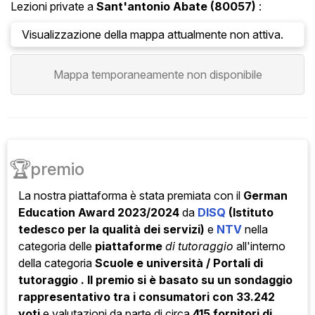
Lezioni private a
Sant'antonio Abate
(80057)
:
Visualizzazione della mappa attualmente non attiva.
Mappa temporaneamente non disponibile
🏆
premio
La nostra piattaforma è stata
premiata con il
German
Education Award 2023/2024
da
DISQ
(Istituto
tedesco per la qualità dei servizi)
e
NTV
nella
categoria
delle
piattaforme
di tutoraggio
all'interno
della categoria
Scuole e università / Portali di
tutoraggio . Il premio si è basato su un sondaggio
rappresentativo tra i consumatori con
33.242
voti
e valutazioni da parte di circa
415 fornitori di