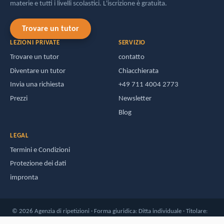
materie e tutti i livelli scolastici. L'iscrizione è gratuita.
Trovare un tutor
LEZIONI PRIVATE
SERVIZIO
Trovare un tutor
contatto
Diventare un tutor
Chiacchierata
Invia una richiesta
+49 711 4004 2773
Prezzi
Newsletter
Blog
LEGAL
Termini e Condizioni
Protezione dei dati
impronta
© 2026 Agenzia di ripetizioni · Forma giuridica: Ditta individuale · Titolare:
D.-David Lepold · Codice fiscale: DE-95284/30489 · Sede legale: D-70180