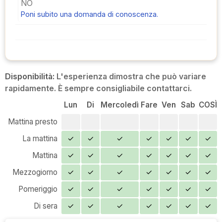
NO
Poni subito una domanda di conoscenza.
Disponibilità:
L'esperienza dimostra che può variare
rapidamente. È sempre consigliabile contattarci.
Lun
Di
Mercoledì
Fare
Ven
Sab
COSÌ
Mattina presto
La mattina
✓
✓
✓
✓
✓
✓
✓
Mattina
✓
✓
✓
✓
✓
✓
✓
Mezzogiorno
✓
✓
✓
✓
✓
✓
✓
Pomeriggio
✓
✓
✓
✓
✓
✓
✓
Di sera
✓
✓
✓
✓
✓
✓
✓