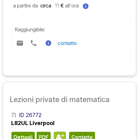
a partire da
 circa   
11
 € 
all'ora
Raggiungibile:
contatto
Lezioni private di matematica
7)
ID 26772
L82UL Liverpool
Dettagli
PDF
contatto