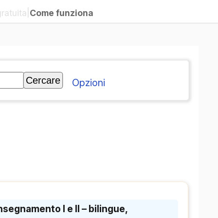
|
Come funziona
gratuita
Opzioni
segnamento I e II – bilingue,