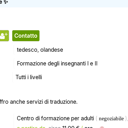
se ✨
d
contatto
tedesco, olandese
Formazione degli insegnanti I e II
Tutti i livelli
offro anche servizi di traduzione.
Centro di formazione per adulti 
( 
)
negoziabile 