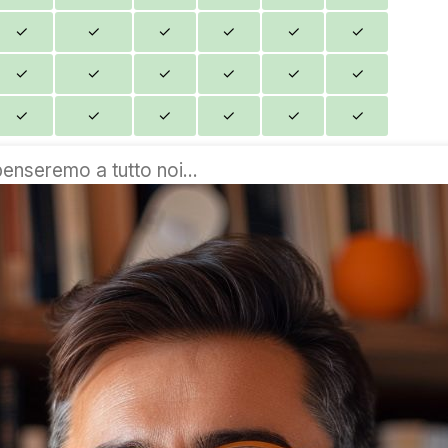
✓
✓
✓
✓
✓
✓
✓
✓
✓
✓
✓
✓
✓
✓
✓
✓
✓
✓
penseremo a tutto noi...