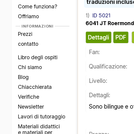
traduzioni inclu
Come funziona?
1)
ID 5021
Offriamo
6041 JT Roermon
INFORMAZIONI
Prezzi
Dettagli
PDF
contatto
Fan:
Libro degli ospiti
Qualificazione:
Chi siamo
Blog
Livello:
Chiacchierata
Dettagli:
Verifiche
Sono bilingue e 
Newsletter
Lavori di tutoraggio
Materiali didattici
e materiali per