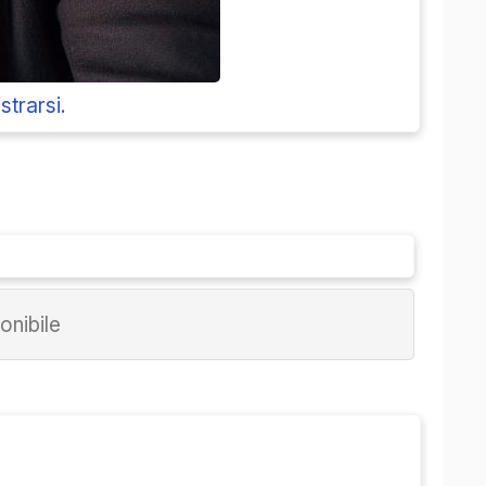
strarsi.
nibile