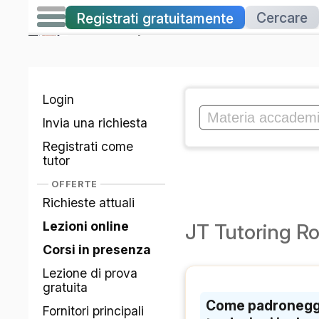
Cercare
Registrati gratuitamente
Lezioni private
a
JT Roermo
Login
Invia una richiesta
Registrati come
tutor
OFFERTE
Richieste attuali
Lezioni online
JT Tutoring 
Corsi in presenza
Lezione di prova
gratuita
Come padroneggiar
Fornitori principali