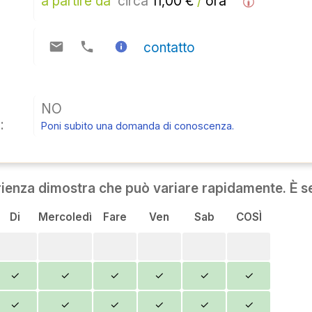
a partire da 
circa
 11,00 € 
/
 ora  
contatto
NO
:
Poni subito una domanda di conoscenza.
rienza dimostra che può variare rapidamente. È se
Di
Mercoledì
Fare
Ven
Sab
COSÌ
✓
✓
✓
✓
✓
✓
✓
✓
✓
✓
✓
✓