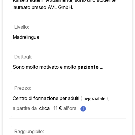
Kaiserslautern. Attualmente, sono uno studente 
laureato presso AVL GmbH.
Livello:
Madrelingua
Dettagli:
Sono molto motivato e molto 
paziente
 ...
Prezzo:
Centro di formazione per adulti 
( 
), 
negoziabile 
a partire da
 circa   
11
 € 
all'ora
Raggiungibile: