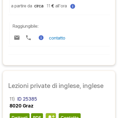
a partire da
 circa   
11
 € 
all'ora
Raggiungibile:
contatto
Lezioni private di inglese, inglese
11)
ID 25385
8020 Graz
Dettagli
PDF
contatto