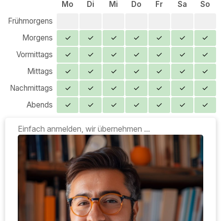
Mo
Di
Mi
Do
Fr
Sa
So
Frühmorgens
Morgens
✓
✓
✓
✓
✓
✓
✓
Vormittags
✓
✓
✓
✓
✓
✓
✓
Mittags
✓
✓
✓
✓
✓
✓
✓
Nachmittags
✓
✓
✓
✓
✓
✓
✓
Abends
✓
✓
✓
✓
✓
✓
✓
Einfach anmelden, wir übernehmen ...