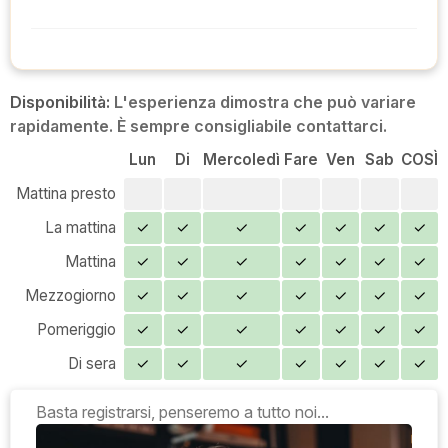
Disponibilità:
L'esperienza dimostra che può variare
rapidamente. È sempre consigliabile contattarci.
Lun
Di
Mercoledì
Fare
Ven
Sab
COSÌ
Mattina presto
La mattina
✓
✓
✓
✓
✓
✓
✓
Mattina
✓
✓
✓
✓
✓
✓
✓
Mezzogiorno
✓
✓
✓
✓
✓
✓
✓
Pomeriggio
✓
✓
✓
✓
✓
✓
✓
Di sera
✓
✓
✓
✓
✓
✓
✓
Basta registrarsi, penseremo a tutto noi...