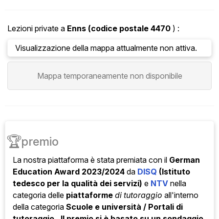
Lezioni private a
Enns (codice postale
4470
) :
Visualizzazione della mappa attualmente non attiva.
Mappa temporaneamente non disponibile
🏆
premio
La nostra piattaforma è stata
premiata con il
German
Education Award 2023/2024
da
DISQ
(Istituto
tedesco per la qualità dei servizi)
e
NTV
nella
categoria
delle
piattaforme
di tutoraggio
all'interno
della categoria
Scuole e università / Portali di
tutoraggio . Il premio si è basato su un sondaggio