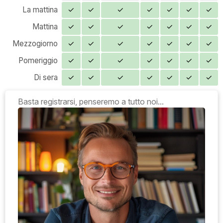
La mattina
✓
✓
✓
✓
✓
✓
✓
Mattina
✓
✓
✓
✓
✓
✓
✓
Mezzogiorno
✓
✓
✓
✓
✓
✓
✓
Pomeriggio
✓
✓
✓
✓
✓
✓
✓
Di sera
✓
✓
✓
✓
✓
✓
✓
Basta registrarsi, penseremo a tutto noi...