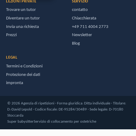
LEZIONI PRIVATE
SERVIZIO
Trovare un tutor
contatto
Diventare un tutor
Chiacchierata
Invia una richiesta
+49 711 4004 2773
Prezzi
Newsletter
Blog
LEGAL
Termini e Condizioni
Protezione dei dati
impronta
© 2026 Agenzia di ripetizioni · Forma giuridica: Ditta individuale · Titolare:
D.-David Lepold · Codice fiscale: DE-95284/30489 · Sede legale: D-70180
Stoccarda
Super babysitter
Servizio di collocamento per ostetriche