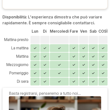
Disponibilità:
L'esperienza dimostra che può variare
rapidamente. È sempre consigliabile contattarci.
Lun
Di
Mercoledì
Fare
Ven
Sab
COSÌ
Mattina presto
La mattina
✓
✓
✓
✓
✓
✓
✓
Mattina
✓
✓
✓
✓
✓
✓
✓
Mezzogiorno
✓
✓
✓
✓
✓
✓
✓
Pomeriggio
✓
✓
✓
✓
✓
✓
✓
Di sera
✓
✓
✓
✓
✓
✓
✓
Basta registrarsi, penseremo a tutto noi...