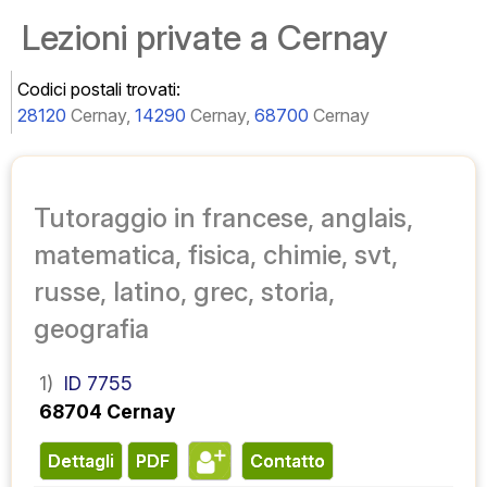
Lezioni private a Cernay
Codici postali trovati:
28120
Cernay,
14290
Cernay,
68700
Cernay
Tutoraggio in francese, anglais,
matematica, fisica, chimie, svt,
russe, latino, grec, storia,
geografia
1)
ID 7755
68704 Cernay
Dettagli
PDF
contatto