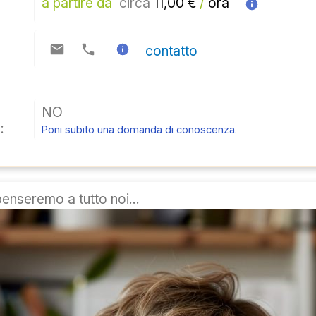
a partire da 
circa
 11,00 € 
/
 ora  
contatto
NO
:
Poni subito una domanda di conoscenza.
penseremo a tutto noi...