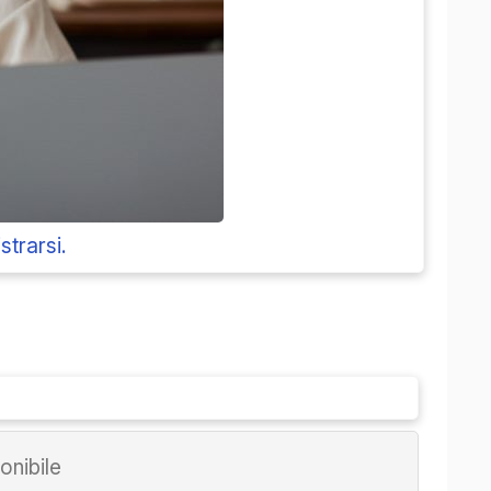
strarsi.
nibile