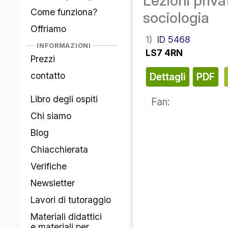
Lezioni priva
Come funziona?
sociologia
Offriamo
1)
ID 5468
INFORMAZIONI
LS7 4RN
Prezzi
contatto
Dettagli
PDF
Libro degli ospiti
Fan:
Chi siamo
Blog
Chiacchierata
Verifiche
Newsletter
Lavori di tutoraggio
Materiali didattici
e materiali per