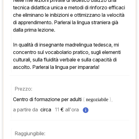
Nelle mie lezioni private di tedesco utilizzo una 
tecnica didattica unica e metodi di rinforzo efficaci 
che eliminano le inibizioni e ottimizzano la velocità 
di apprendimento. Parlerai la lingua straniera già 
dalla prima lezione. 
In qualità di insegnante madrelingua tedesca, mi 
concentro sul vocabolario pratico, sugli elementi 
culturali, sulla fluidità verbale e sulla capacità di 
ascolto. Parlerai la lingua per impararla!
Prezzo:
Centro di formazione per adulti 
( 
), 
negoziabile 
a partire da
 circa   
11
 € 
all'ora
Raggiungibile: