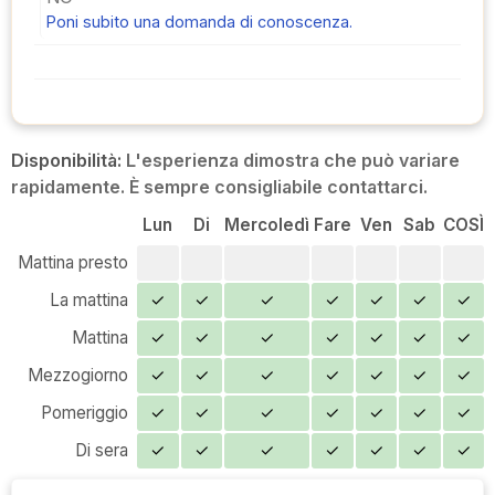
Poni subito una domanda di conoscenza.
Disponibilità:
L'esperienza dimostra che può variare
rapidamente. È sempre consigliabile contattarci.
Lun
Di
Mercoledì
Fare
Ven
Sab
COSÌ
Mattina presto
La mattina
✓
✓
✓
✓
✓
✓
✓
Mattina
✓
✓
✓
✓
✓
✓
✓
Mezzogiorno
✓
✓
✓
✓
✓
✓
✓
Pomeriggio
✓
✓
✓
✓
✓
✓
✓
Di sera
✓
✓
✓
✓
✓
✓
✓