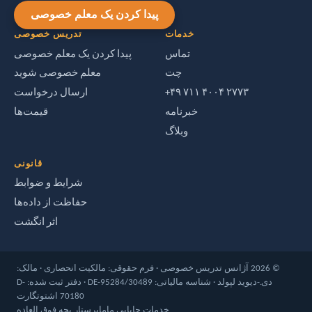
پیدا کردن یک معلم خصوصی
خدمات
تدریس خصوصی
تماس
پیدا کردن یک معلم خصوصی
چت
معلم خصوصی شوید
‎+۴۹ ۷۱۱ ۴۰۰۴ ۲۷۷۳‎
ارسال درخواست
خبرنامه
قیمت‌ها
وبلاگ
قانونی
شرایط و ضوابط
حفاظت از داده‌ها
اثر انگشت
© 2026 آژانس تدریس خصوصی · فرم حقوقی: مالکیت انحصاری · مالک:
دی.-دیوید لپولد · شناسه مالیاتی: DE-95284/30489 · دفتر ثبت شده: D-
70180 اشتوتگارت
خدمات جایابی ماما
پرستار بچه فوق العاده