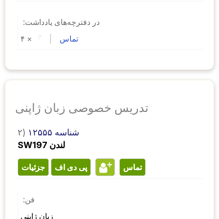
در دفترچه‌های یادداشت:
تماس
 | 
?
× 
۴ 
تدریس خصوصی زبان ژاپنی
شناسه ۱۲۵۵۵
۲)
SW197 لندن
تماس
پی دی اف
جزئیات
فن:
زبان ژاپنی