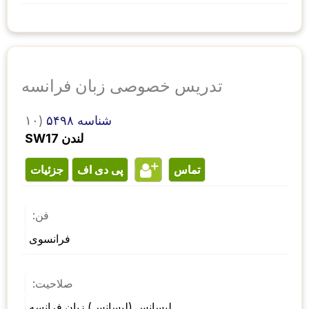
تدریس خصوصی زبان فرانسه
شناسه ۵۴۹۸
۱۰)
SW17 لندن
تماس
پی دی اف
جزئیات
فن:
فرانسوی
صلاحیت:
لیسانس (لیسانس) زبان فرانسه