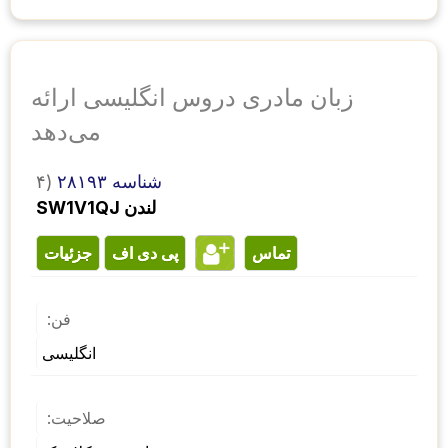
زبان مادری دروس انگلیسی ارائه
می‌دهد
شناسه ۲۸۱۹۳
۴)
SW1V1QJ لندن
تماس
پی دی اف
جزئیات
فن:
انگلیسی
صلاحیت: