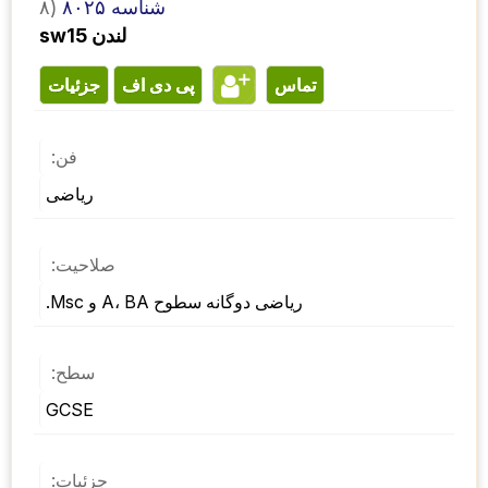
شناسه ۸۰۲۵
۸)
sw15 لندن
تماس
پی دی اف
جزئیات
فن:
ریاضی
صلاحیت:
ریاضی دوگانه سطوح A، BA و Msc.
سطح:
GCSE
جزئیات: