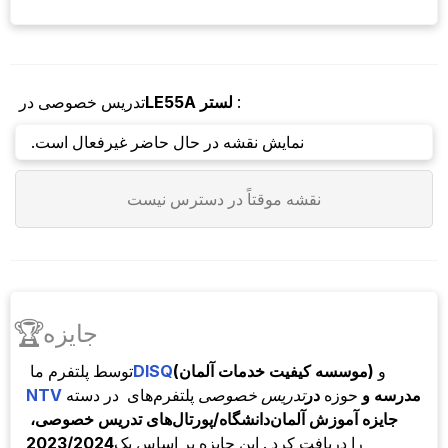
:
لستر
LE55A
تدریس خصوصی در
نمایش نقشه در حال حاضر غیرفعال است.
نقشه موقتاً در دسترس نیست
🏆
جایزه
و
(موسسه کیفیت خدمات آلمان)
DISQ
توسط
پلتفرم ما
مدرسه و
حوزه
در
تدریس خصوصی
پلتفرم‌های
در دسته
NTV
جایزه آموزش آلمان
دانشگاه/پورتال‌های تدریس خصوصی،
را دریافت کرد . این جایزه بر اساس یک
2023/2024