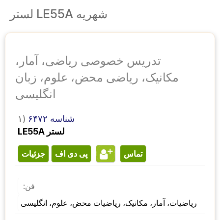
شهریه LE55A لستر
تدریس خصوصی ریاضی، آمار،
مکانیک، ریاضی محض، علوم، زبان
انگلیسی
شناسه ۶۴۷۲
۱)
LE55A لستر
تماس
پی دی اف
جزئیات
فن:
ریاضیات، آمار، مکانیک، ریاضیات محض، علوم، انگلیسی