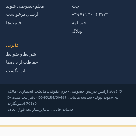
چت
معلم خصوصی شوید
‎+۴۹ ۷۱۱ ۴۰۰۴ ۲۷۷۳‎
ارسال درخواست
خبرنامه
قیمت‌ها
وبلاگ
قانونی
شرایط و ضوابط
حفاظت از داده‌ها
اثر انگشت
© 2026 آژانس تدریس خصوصی · فرم حقوقی: مالکیت انحصاری · مالک:
دی.-دیوید لپولد · شناسه مالیاتی: DE-95284/30489 · دفتر ثبت شده: D-
70180 اشتوتگارت
خدمات جایابی ماما
پرستار بچه فوق العاده
۶