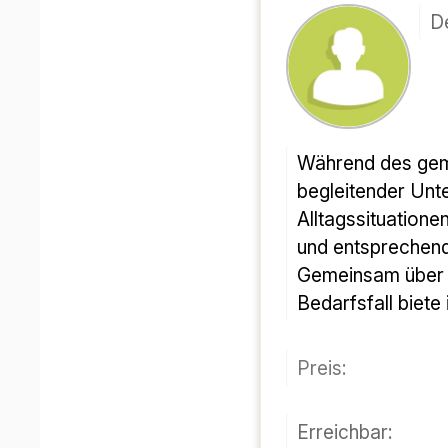
De
Während des gemeinsamen Lernens der deutschen Sprache in ruhiger Atmosphäre orientiert sich mein 
begleitender Unte
Alltagssituatione
und entsprechen
Gemeinsam über a
Bedarfsfall biete
Preis:
Erreichbar: