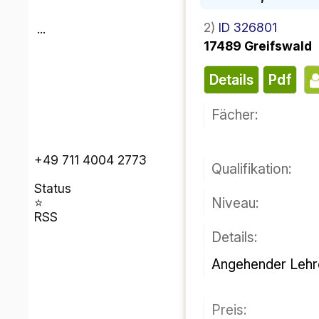
2)
ID 326801
...
17489 Greifswald
Details
pdf
Fächer:
+49 711 4004 2773
Qualifikation:
Status
Niveau:
⭐
RSS
Details:
Angehender Lehre
Preis: