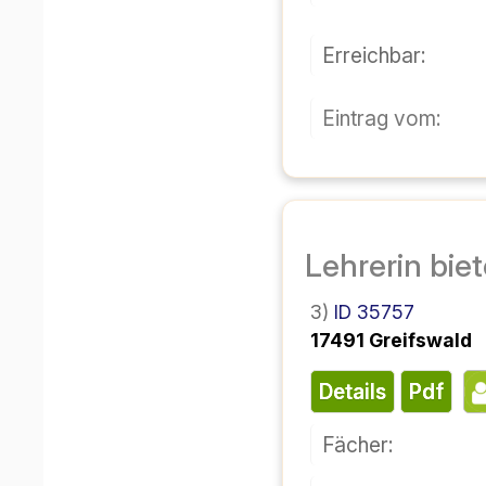
Erreichbar:
Eintrag vom:
Lehrerin bie
3)
ID 35757
17491 Greifswald
Details
pdf
Fächer: