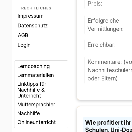
Preis:
RECHTLICHES
Impressum
Erfolgreiche
Datenschutz
Vermittlungen:
AGB
Erreichbar:
Login
Kommentare:
(v
Lerncoaching
Nachhilfeschüler
Lernmaterialien
oder Eltern)
Linktipps für
Nachhilfe &
Unterricht
Muttersprachler
Nachhilfe
Wie profitiert i
Onlineunterricht
Schulen, Uni-Doze