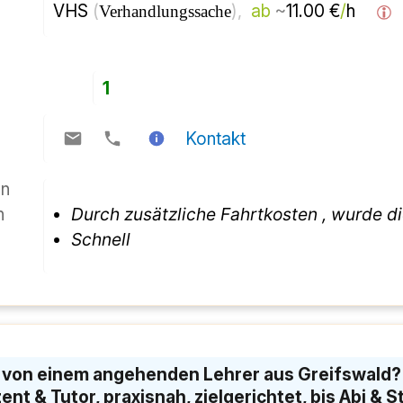
VHS 
(
), 
ab
~
11.00 €
/
h  
Verhandlungssache
1
Kontakt
on
n
Durch zusätzliche Fahrtkosten , wurde 
Schnell
hr von einem angehenden Lehrer aus Greifswald? 
nt & Tutor, praxisnah, zielgerichtet, bis Abi & 