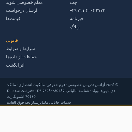
چت
معلم خصوصی شوید
‎+۴۹ ۷۱۱ ۴۰۰۴ ۲۷۷۳‎
ارسال درخواست
خبرنامه
قیمت‌ها
وبلاگ
قانونی
شرایط و ضوابط
حفاظت از داده‌ها
اثر انگشت
© 2026 آژانس تدریس خصوصی · فرم حقوقی: مالکیت انحصاری · مالک:
دی.-دیوید لپولد · شناسه مالیاتی: DE-95284/30489 · دفتر ثبت شده: D-
70180 اشتوتگارت
خدمات جایابی ماما
پرستار بچه فوق العاده
۶