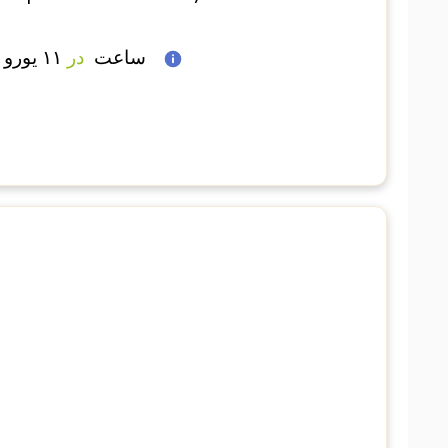
 ساعت  
در
 ۱۱ یورو 