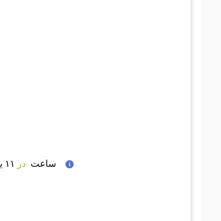
 ساعت  
در
 ۱۱ یورو 