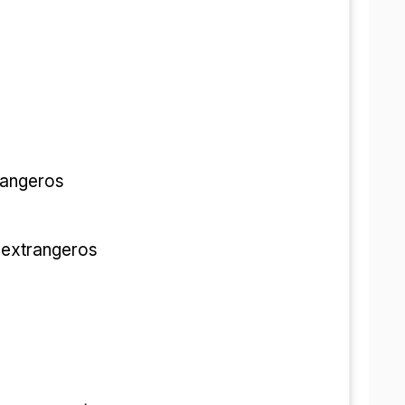
DAEFLE (دیپلم برای enseñanza de Frances a extrangeros 
 extrangeros