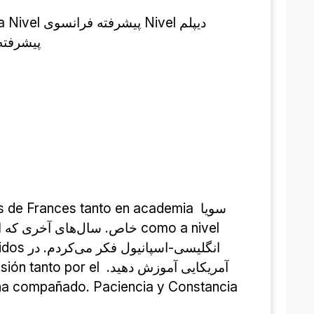
al de Idiomas (5º EOI)
سویا arquitecta aficonada a los idiomas. Tengo experiencia dando classes de Frances tanto en academia 
 pasión tanto por el 
ha compañado. Paciencia y Constancia 