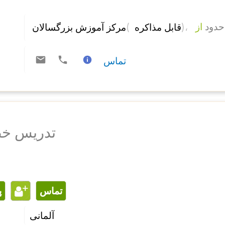
مرکز آموزش بزرگسالان 
( 
)، 
از 
حدود
قابل مذاکره 
تماس
تدریس خص
تماس
آلمانی