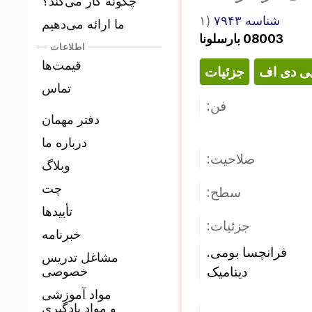
چگونه کار می‌کند؟
۱)
شناسه ۷۹۴۳
ما ارائه می‌دهیم
08003 بارسلونا
اطلاعات
قیمت‌ها
پی دی اف
جزئیات
تماس
فن:
دفتر مهمان
درباره ما
صلاحیت:
وبلاگ
چت
سطح:
تأییدها
جزئیات:
خبرنامه
فرانچسا بومی. 
مشاغل تدریس
دینامیک
خصوصی
مواد آموزشی
و مواد یادگیری