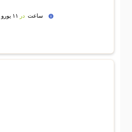
 ساعت  
در
 ۱۱ یورو 