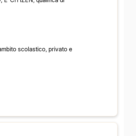
 ساعت  
در
 ۱۱ یورو 