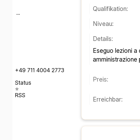
صلاحیت:
...
سطح:
جزئیات:
Eseguo lezioni a domicilio del cliente; ho esperienza quinquennale in ambito scolastico، privateo e 
amministrazione 
‎+۴۹ ۷۱۱ ۴۰۰۴ ۲۷۷۳‎
قیمت:
وضعیت
⭐
آر اس اس
قابل دسترسی: