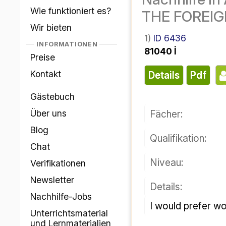
 به خارجیان
چگونه کار می‌کند؟
در ترکیه
ما ارائه می‌دهیم
اطلاعات
شناسه ۶۴۳۶
۱)
قیمت‌ها
۸۱۰۴۰ ای
تماس
پی دی اف
جزئیات
دفتر مهمان
فن:
درباره ما
وبلاگ
چت
صلاحیت:
تأییدها
سطح:
خبرنامه
جزئیات:
مشاغل تدریس
خصوصی
مواد آموزشی
و مواد یادگیری