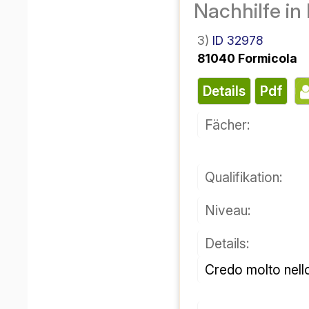
ریخ، جغرافیا
شناسه ۳۲۹۷۸
۳)
۸۱۰۴۰ فورمیکولا
پی دی اف
جزئیات
فن:
صلاحیت:
سطح:
جزئیات:
Credo molto nell