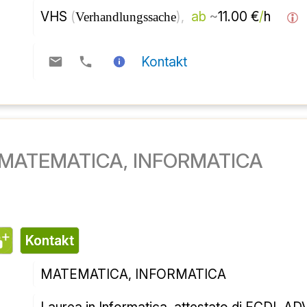
حدود
از 
)، 
( 
مرکز آموزش بزرگسالان 
قابل مذاکره 
تماس
تدریس خصوصی MATEMATICA، INFORMATICA
تماس
ریاضیات، انفورماتیک