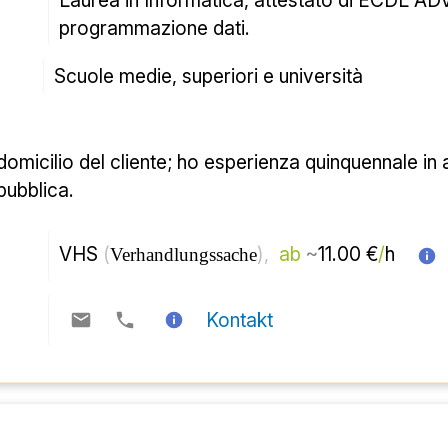
Laurea informatica، گواهی ECDL ADV، E-CITIZEN; داده های برنامه نویسی qualifica 
di.
مدرسه راهنمایی، دبیرستان و دانشگاه
pubblica.
حدود
از 
)، 
( 
مرکز آموزش بزرگسالان 
قابل مذاکره 
تماس