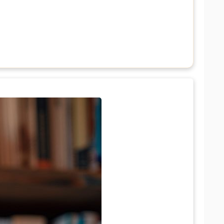
 ساعت  
در
 ۱۱ یورو 