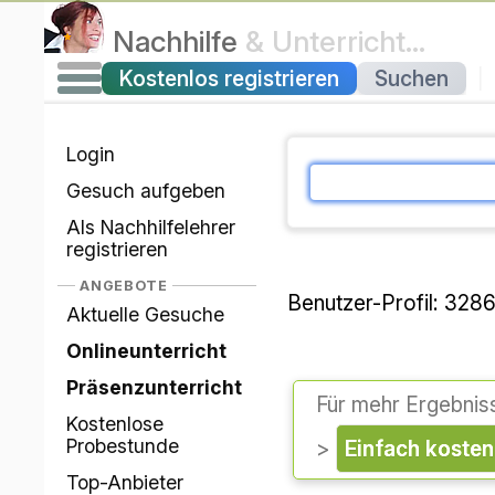
Nachhilfe
& Unterricht…
Kostenlos registrieren
Suchen
|
Login
Gesuch aufgeben
Als Nachhilfelehrer
registrieren
ANGEBOTE
Benutzer-Profil: 328
Aktuelle Gesuche
Onlineunterricht
Präsenzunterricht
Für mehr Ergebnis
Kostenlose
Probestunde
>
einfach koste
Top-Anbieter