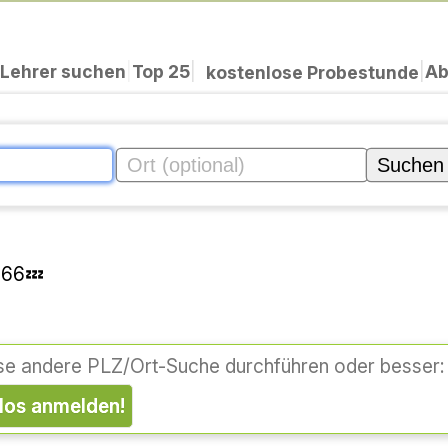
Lehrer suchen
|
Top 25
|
Ab
|
kostenlose Probestunde
666💤
se andere PLZ/Ort-Suche durchführen oder besser:
nlos anmelden!